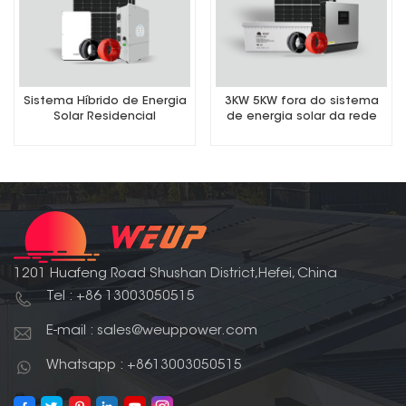
Sistema Híbrido de Energia
3KW 5KW fora do sistema
Solar Residencial
de energia solar da rede
1201 Huafeng Road Shushan District,Hefei, China
Tel : +86 13003050515
E-mail : sales@weuppower.com
Whatsapp : +8613003050515