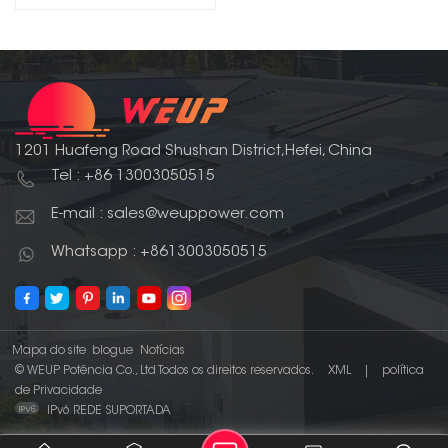
1201 Huafeng Road Shushan District,Hefei, China
Tel : +86 13003050515
E-mail : sales@weuppower.com
Whatsapp : +8613003050515
Mapa do site
blogue
Notícias
© WEUP Potência Co., Ltd Todos os direitos reservados.
XML
|
política
de Privacidade
IPv6 REDE SUPORTADA