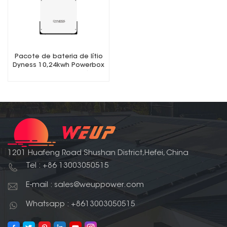
Pacote de bateria de lítio
Dyness 10,24kwh Powerbox
Pro de baixa tensão
1201 Huafeng Road Shushan District,Hefei, China
Tel : +86 13003050515
E-mail : sales@weuppower.com
Whatsapp : +8613003050515