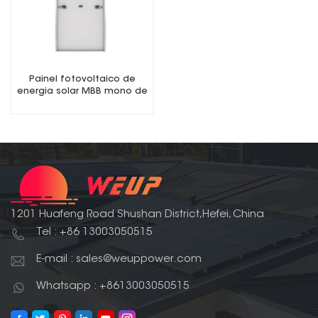
Painel fotovoltaico de
energia solar MBB mono de
meio corte de 500 W
1201 Huafeng Road Shushan District,Hefei, China
Tel : +86 13003050515
E-mail : sales@weuppower.com
Whatsapp : +8613003050515