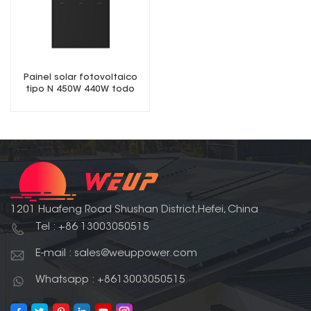
Painel solar fotovoltaico
tipo N 450W 440W todo
preto TOPCon
1201 Huafeng Road Shushan District,Hefei, China
Tel : +86 13003050515
E-mail : sales@weuppower.com
Whatsapp : +8613003050515