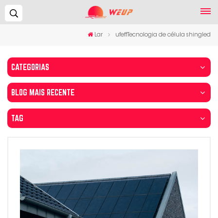
Procurar...
Lar
ufeffTecnologia de célula shingled
CATEGORIAS
BLOG MAIS RECENTE
TAG